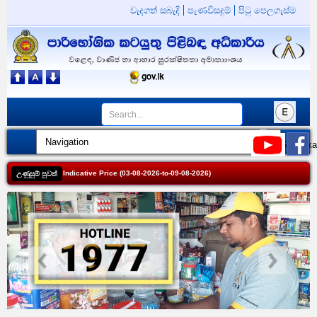
වැදගත් සබැදි
පැණවිසදුම්
පිටු පෙලගැස්ම
Indicative Price (03-08-2026-to-09-08-2026)
උණුසුම් පුවත්