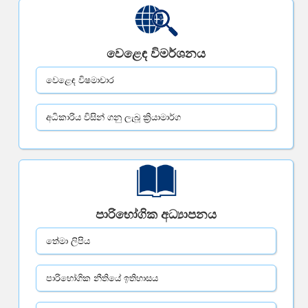
වෙළෙඳ විමර්ශනය
වෙළෙඳ විෂමාචාර
අධිකාරිය විසින් ගනු ලැබූ ක්‍රියාමාර්ග
පාරිභෝගික අධ්‍යාපනය
තේමා ලිපිය
පාරිභෝගික නීතියේ ඉතිහාසය