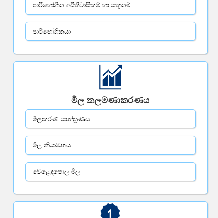
පාරිභෝගික අයිතිවාසිකම් හා යුතුකම්
පාරිභෝගිකයා
මිල කලමණාකරණය
මිලකරණ යාන්ත්‍රණය
මිල නියාමනය
වෙළෙඳපොල මිල