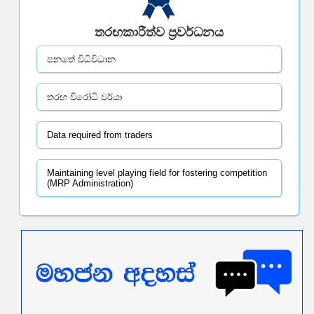
තරඟකාරීත්ව ප්‍රවර්ධනය
පනතේ විධිවිධාන
තරඟ විරෝධි චර්යා
Data required from traders
Maintaining level playing field for fostering competition
(MRP Administration)