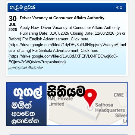
නැවුම් පුවත්
30
Driver Vacancy at Consumer Affairs Authority
JUL
Apply Now: Driver Vacancy at Consumer Affairs Authority
2026
Publishing Date: 31/07/2026 Closing Date: 12/08/2026 (on or
Before) For English Advertisement: Click here
(https://drive.google.com/file/d/1dyDEy8uFlJlHIypjsnyVsasypAItacFl/vi
usp=sharing) For Sinhala Advertisement: Click here
(https://drive.google.com/file/d/1wu3tMXFEfVLQ4FEGwoj0dO-
EQjmw2nWQ/view?usp=sharing)
තවදුරටත් කියවන්න