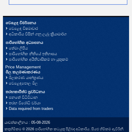
වෙළෙඳ විමර්ශනය
වෙළෙඳ විෂමාචාර
අධිකාරිය විසින් ගනු ලැබූ ක්‍රියාමාර්ග
පාරිභෝගික අධ්‍යාපනය
තේමා ලිපිය
පාරිභෝගික නීතියේ ඉතිහාසය
පාරිභෝගික අයිතිවාසිකම් හා යුතුකම්
Price Management
මිල කලමණාකරණය
මිලකරණ යාන්ත්‍රණය
වෙළෙඳපොල මිල
තරඟකාරීත්ව ප්‍රවර්ධනය
පනතේ විධිවිධාන
තරඟ විරෝධි චර්යා
Data required from traders
යාවත්කාලීනය : 05-08-2026
කතුහිමිකම © 2026 පාරිභෝගික කටයුතු පිළිබඳ අධිකාරිය. සියළු හිමිකම් ඇවිරිනි.