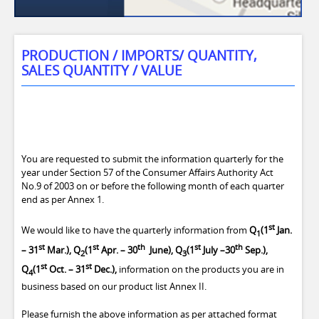
PRODUCTION / IMPORTS/ QUANTITY,
SALES QUANTITY / VALUE
You are requested to submit the information quarterly for the
year under Section 57 of the Consumer Affairs Authority Act
No.9 of 2003 on or before the following month of each quarter
end as per Annex 1.
st
We would like to have the quarterly information from
Q
(1
Jan.
1
st
st
th
st
th
– 31
Mar.), Q
(1
Apr. – 30
June)
, Q
(1
July –30
Sep.),
2
3
st
st
Q
(1
Oct. – 31
Dec.),
information on the products you are in
4
business based on our product list Annex II.
Please furnish the above information as per attached format