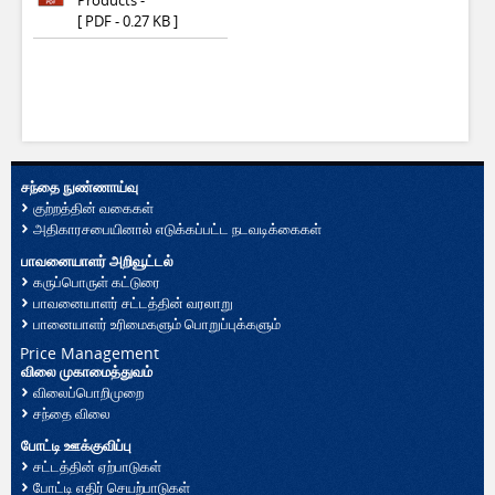
Products -
[ PDF - 0.27 KB ]
சந்தை நுண்ணாய்வு
குற்றத்தின் வகைகள்
அதிகாரசபையினால் எடுக்கப்பட்ட நடவடிக்கைகள்
பாவனையாளர் அறிவூட்டல்
கருப்பொருள் கட்டுரை
பாவனையாளர் சட்டத்தின் வரலாறு
பானையாளர் உரிமைகளும் பொறுப்புக்களும்
Price Management
விலை முகாமைத்துவம்
விலைப்பொறிமுறை
சந்தை விலை
போட்டி ஊக்குவிப்பு
சட்டத்தின் ஏற்பாடுகள்
போட்டி எதிர் செயற்பாடுகள்