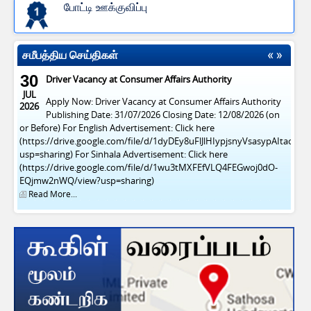
போட்டி ஊக்குவிப்பு
சமீபத்திய செய்திகள்
30
Driver Vacancy at Consumer Affairs Authority
JUL
Apply Now: Driver Vacancy at Consumer Affairs Authority
2026
Publishing Date: 31/07/2026 Closing Date: 12/08/2026 (on
or Before) For English Advertisement: Click here
(https://drive.google.com/file/d/1dyDEy8uFlJlHIypjsnyVsasypAItacFl/v
usp=sharing) For Sinhala Advertisement: Click here
(https://drive.google.com/file/d/1wu3tMXFEfVLQ4FEGwoj0dO-
EQjmw2nWQ/view?usp=sharing)
Read More...