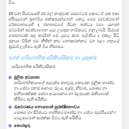
විය.
10 වන සියවසෙහි රළු ගල් කණුවක් ඔපමට්ටම් කොට ඒ මත ඉතා
අසීරුවෙන් බ්‍රාහ්මීය අක්ෂරයන්ගෙන් කෙටූ මෙම ව්‍යවස්ථාවන්
වර්තමානයෙහි ද ජනතාවගේ ජීවන තත්වය වඩා යහපත්
මට්ටමින් පවත්වාගෙන යෑම උදෙසා භාවිතයට ගනු ලබයි. සියවස්
ගණනාවක් පසු කරමින් මේ යුගය කරා පැමිණිය ද එකල සිටි
ජනයා විසින් එම නීතීන් කඩ නොකරන්නට වග බලා ගනුයේ
දඩුවම් ලැබීමට ඇති බිය නිසාමය.
ජගත් පාරිභෝගික අයිතිවාසිකම් හා යුතුකම්
පාරිභෝගික අයිතිවාසිකම්
මූලික අවශ්‍යතා
පාරිභෝගිකයාගේ පැවැත්ම තහවුරු කෙරෙන මූලික භාණ්ඩ
හා සේවා එනම් ආහාර, ජලය, ඇඳුම්, නිවාස, සෞඛ්‍ය හා
සනීපාරක්ෂක සේවා අධ්‍යාපනය හා ඵලදායක රැකියාවක්
කිරීමට ඇති අයිතිය.
රැකවරණය නොහොත් සුරක්ෂිතභාවය
සෞඛ්‍ය හා ජීවිතයට හානිකර භාණ්ඩ හා සේවා සැපයීමෙන් /
වෙළඳාමෙන් ආරක්ෂා වීමට ඇති අයිතිය.
තොරතුරු