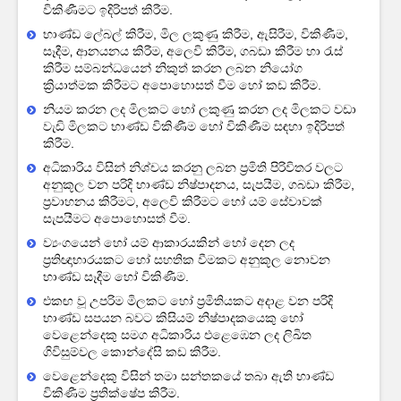
විකිණීමට ඉදිරිපත් කිරීම.
භාණ්ඩ ලේබල් කිරීම, මිල ලකුණු කිරීම, ඇසිරීම, විකිණීම,
සෑදීම‚ ආනයනය කිරීම‚ අලෙවි කිරීම‚ ගබඩා කිරීම හා රැස්
කිරීම සම්බන්ධයෙන් නිකුත් කරන ලබන නියෝග
ක්‍රියාත්මක කිරීමට අපො‍හොසත් වීම හෝ කඩ කිරීම.
නියම කරන ලද මිලකට හෝ ලකුණු කරන ලද මිලකට වඩා
වැඩි මිලකට භාණ්ඩ විකිණීම‍ හෝ විකිණීම සඳහා ඉදිරිපත්
කිරීම.
අධිකාරිය විසින් නිශ්චය කරනු ලබන ප්‍රමිති පිරිවිතර වලට
අනුකූල වන පරිදි භාණ්ඩ නිෂ්පාදනය, සැපයීම, ගබඩා කිරීම,
ප්‍රවාහනය කිරීමට, අලෙවි කිරීමට හෝ යම් සේවාවක්
සැපයීමට අපොහොසත් වීම.
ව්‍යංගයෙන් හෝ යම් ආකාරයකින් හෝ දෙන ලද
ප්‍රතිඥාභාරයකට‌‌ හෝ සහතික‌ වීමකට අනුකූල නොවන
භාණ්ඩ සෑදීම හෝ විකිණීම.
එකඟ වූ උපරිම මිලකට හෝ ප්‍රමිතියකට අදාළ වන පරිදි
භාණ්ඩ සපයන බවට කිසියම් නිෂ්පාදකයෙකු හෝ
වෙළෙන්දෙකු සමග අධිකාරිය එළෙඹෙන ලද ලිඛිත
ගිවිසුම්වල කොන්දේසි කඩ කිරීම.
වෙළෙන්දෙකු විසින් තමා සන්තකයේ තබා ඇති භාණ්ඩ
විකිණීම ප්‍රතික්ෂේප කිරීම.