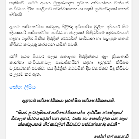
හැකිවේ. මෙම අංශය මුහුණදෙන ප්‍රධාන අභියෝගය වන්නේ
සංවිධාන දීර්ඝ කාලීනව පවත්වාගෙන යා හැකි ක්‍රමවේදයක් සකස්
කිරීමයි.
දැනට පාරිභෝගික කටයුතු පිළිබඳ අධිකාරිය මුලීක අදියරේ සිට
ක්‍රියාකාරී පාරිභෝගික සංවිධාන ජාලයක් පිහිටුවීමේ ක්‍රමවේදයන්
හඳුනා ගැනීම පිණිස දිස්ත්‍රික් මට්ටමින් සංවිධාන හා සැළසුම් සකස්
කිරීමට කටයුතු කරගෙන යමින් පවතී.
එහිදී ප්‍රථම පියවර ලෙස කොළඹ දිස්ත්‍රික්කය තුල ක්‍රියාකාරි
කාන්තා සංවිධානවල සාමාජිකයින් සඳහා දැනුවත් කිරීමේ
වැඩසටහන් පවත්වා එය දිස්ත්‍රික් මට්ටමින් දීප ව්‍යාප්තව සිදු කිරීමට
සැලසුම් කර ඇත.
තේමා ලිපිය
දැනුවත් පාරිභෝගිකයා සුරක්ෂිත පාරිභෝගිකයෙකි.
"සියළු පුරවැසියෝ පාරිභෝගිකයෝය. ආර්ථික ක්ෂේත්‍රයේ
විශාලම ස්ථරය ඔවුන් වන අතර, රාජ්‍ය හා පෞද්ගලික යන සෑම
ක්ෂේත්‍රයකම තීරණවලින් පීඩාවට පත්වන්නෝද වෙති."
ජෝන් එෆ් කෙනඩි