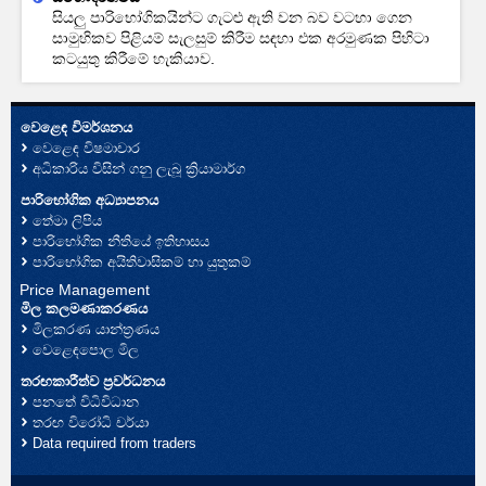
සියලු පාරිභෝගිකයින්ට ගැටළු ඇති වන බව වටහා ගෙන
සාමුහිකව පිළියම් සැලසුම් කිරීම සඳහා එක අරමුණක පිහිටා
කටයුතු කිරීමේ හැකියාව.
වෙළෙඳ විමර්ශනය
වෙළෙඳ විෂමාචාර
අධිකාරිය විසින් ගනු ලැබූ ක්‍රියාමාර්ග
පාරිභෝගික අධ්‍යාපනය
තේමා ලිපිය
පාරිභෝගික නීතියේ ඉතිහාසය
පාරිභෝගික අයිතිවාසිකම් හා යුතුකම්
Price Management
මිල කලමණාකරණය
මිලකරණ යාන්ත්‍රණය
වෙළෙඳපොල මිල
තරඟකාරීත්ව ප්‍රවර්ධනය
පනතේ විධිවිධාන
තරඟ විරෝධි චර්යා
Data required from traders