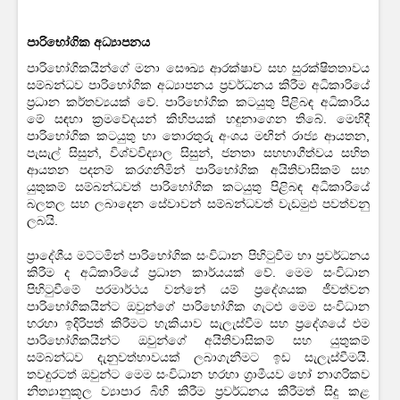
පාරිභෝගික අධ්‍යාපනය
පාරිභෝගිකයින්ගේ මනා සෞඛ්‍ය ආරක්ෂාව සහ සුරක්ෂිතතාවය
සම්බන්ධව පාරිභෝගික අධ්‍යාපනය ප්‍රවර්ධනය කිරීම අධිකාරියේ
ප්‍රධාන කර්තව්‍යයක් වේ. පාරිභෝගික කටයුතු පිළිබඳ අධිකාරිය
මේ සඳහා ක්‍රමවේදයන් කිහිපයක් හඳුනාගෙන තිබේ. මෙහිදී
පාරිභෝගික කටයුතු හා තොරතුරු අංශය මඟින් රාජ්‍ය ආයතන,
පැසැල් සිසුන්, විශ්වවිද්‍යාල සිසුන්, ජනතා සහභාගීත්වය සහිත
ආයතන පදනම් කරගනිමින් පාරිභෝගික අයිතිවාසිකම් සහ
යුතුකම් සම්බන්ධවත් පාරිභෝගික කටයුතු පිළිබඳ අධිකාරියේ
බලතල සහ ලබාදෙන සේවාවන් සම්බන්ධවත් වැඩමුඵ පවත්වනු
ලබයි.
ප්‍රාදේශීය මට්ටමින් පාරිභෝගික සංවිධාන පිහිටුවීම හා ප්‍රවර්ධනය
කිරීම ද අධිකාරියේ ප්‍රධාන කාර්යයක් වේ. මෙම සංවිධාන
පිහිටුවීමේ පරමාර්ථය වන්නේ යම් ප්‍රදේශයක ජීවත්වන
පාරිභෝගිකයින්ට ඔවුන්ගේ පාරිභෝගික ගැටළු මෙම සංවිධාන
හරහා ඉදිරිපත් කිරීමට හැකියාව සැලැස්වීම සහ ප්‍රදේශයේ එම
පාරිභෝගිකයින්ට ඔවුන්ගේ අයිතිවාසිකම් සහ යුතුකම්
සම්බන්ධව දැනුවත්භාවයක් ලබාගැනීමට ඉඩ සැලැස්වීමයි.
තවදුරටත් ඔවුන්ට මෙම සංවිධාන හරහා ග්‍රාමීයව හෝ නාගරිකව
නිත්‍යානුකූල ව්‍යාපාර බිහි කිරීම ප්‍රවර්ධනය කිරීමත් සිදු කළ