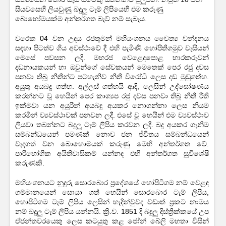
සියවසෙහි ලියවුණු බදුලු ටැම් ලිපියෙහි එම කරුණු
බොහෝමයක්ම අන්තර්ගත බැව් නම් සැබෑය.
වරෙක 04 වන උදය රජතුමන් මහියංගනය චෛත්‍ය වන්දනය
සඳහා පිටත්ව ගිය අවස්ථාවේ දී එහි පැමිණි හෝපිතිගමුව වැසියන්
මෙසේ පවසන ලදී. මහරජ වෙළෙදපොළ භාරකරුවන්
දඩනායකයන් හා ඔවුන්ගේ සේවකයන් මෙතෙක් පෙර රජු දවස
පනවා තිබූ නීතීන්ට පටහැනිව නීතී විරෝධි ලෙස දඩ මුඩුගත්හ.
අයුතු අයබදු ගත්හ. අල්ලස් ගත්හයි ආදී, ලෙසින් උද්ඝෝෂණය
කරන්නට වූ හෙයින් පෙර කාශ්‍යප රජු දවස පනවා තිබූ නීතී රීති
ඉක්මවා යන අයුරින් අයබදු අයකර නොගන්නා ලෙස නියම
කරමින් ව්‍යවස්ථාවක් පනවන ලදී. එසේ වූ හෙයින් එම ව්‍යවස්ථාව
ලියවා තබන්නට බදුලු ටැම් ලිපිය කරවන ලදී. බදු අයකර ගැනීම
සම්බන්ධයෙන් පමණක් නොව ජන ජීවිතය සම්බන්ධයෙන්
වැදගත් වන බොහොමයක් කරුණු මෙහි අන්තර්ගත වේ.
පාරිභෝගික අයිතිවාසිකම් යන්නද එහි අන්තර්ගත සුවිශේෂි
කරුණකි.
මහියංගනයට නුදුරු සොරබොර ප්‍රදේශයේ හෝපිටිගම නම් වෙළඳ
ගම්මානයෙන් සොයා ගත් හෙයින් සොරබොර ටැම් ලිපිය,
හෝපිටිගම ටැම් ලිපිය ලෙසින් හැදින්වුවද වඩාත් ප්‍රකට නාමය
නම් බදුලු ටැම් ලිපිය යන්නයි. ක්‍රි.ව. 1851 දී බදුලු දිස්ත්‍රික්කයේ උප
ඒජන්තවරයෙකු ලෙස කටයුතු කළ ජෝන් බේලි මහතා විසින්