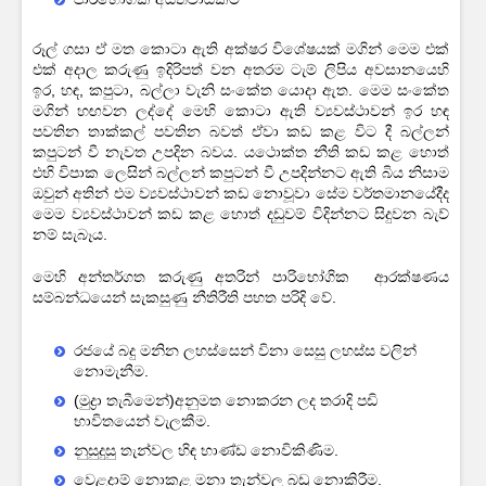
රූල් ගසා ඒ මත කොටා ඇති අක්ෂර විශේෂයක් මගින් මෙම එක්
එක් අදාල කරුණු ඉදිරිපත් වන අතරම ටැම් ලිපිය අවසානයෙහි
ඉර, හඳ, කපුටා, බල්ලා වැනි සංකේත යොදා ඇත. මෙම සංකේත
මගින් හඟවන ලද්දේ මෙහි කොටා ඇති ව්‍යවස්ථාවන් ඉර හඳ
පවතින තාක්කල් පවතින බවත් ඒවා කඩ කළ විට දී බල්ලන්
කපුටන් වී නැවත උපදින බවය. යථොක්ත නීති කඩ කළ හොත්
එහි විපාක ලෙසින් බල්ලන් කපුටන් වී උපදින්නට ඇති බිය නිසාම
ඔවුන් අතින් එම ව්‍යවස්ථාවන් කඩ නොවූවා සේම වර්තමානයේදීද
මෙම ව්‍යවස්ථාවන් කඩ කළ හොත් දඩුවම් විදින්නට සිදුවන බැව්
නම් සැබෑය.
මෙහි අන්තර්ගත කරුණු අතරින් පාරිභෝගික ආරක්ෂණය
සම්බන්ධයෙන් සැකසුණු නීතිරීති පහත පරිදි වේ.
රජයේ බදු මනින ලහස්සෙන් විනා සෙසු ලහස්ස වලින්
නොමැනීම.
(මුද්‍රා තැබීමෙන්)අනුමත නොකරන ලද තරාදි පඩි
භාවිතයෙන් වැලකීම.
නුසුදුසු තැන්වල හිඳ භාණ්ඩ නොවිකිණිම.
වෙළදාම් නොකළ මනා තැන්වල බඩු නොකිරීම.