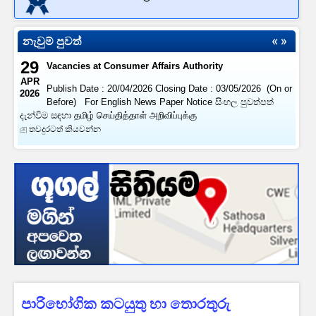
usp=sharing) For Sinhala Advertisement: Click here
(https://drive.google.com/file/d/1wu3tMXFEfVLQ4FEGwoj0dO-
EQjmw2nWQ/view?usp=sharing)
නැවුම් පුවත්
තවදුරටත් කියවන්න
29
Vacancies at Consumer Affairs Authority
APR
Publish Date : 20/04/2026 Closing Date : 03/05/2026 (On or
2026
Before) For English News Paper Notice සිංහල පුවත්පත්
දැන්වීම සඳහා தமிழ் செய்தித்தாள் அறிவிப்புக்கு
තවදුරටත් කියවන්න
පාරිභෝගික කටයුතු හා තොරතුරු