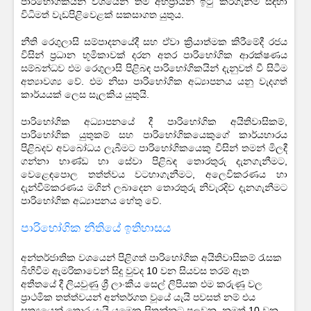
පාරිභෝගිකයන් වශයෙන් තම අභිප්‍රායන් ඉටු කරගැනීම සඳහා
විධිමත් වැඩපිළිවෙළක් සකසාගත යුතුය.
නීති රෙගුලාසි සම්පාදනයේදී සහ ඒවා ක්‍රියාත්මක කිරීමේදී රජය
විසින් ප්‍රධාන භූමිකාවක් දරන අතර පාරිභෝගික ආරක්ෂණය
සම්බන්ධව එම රෙගුලාසි පිළිබඳ පාරිභෝගිකයින් දැනුවත් වී සිටීම
අත්‍යාවශ්‍ය වේ. එම නිසා පාරිභෝගික අධ්‍යාපනය යනු වැදගත්
කාර්යයක් ලෙස සැලකිය යුතුයි.
පාරිභෝගික අධ්‍යාපනයේ දී පාරිභෝගික අයිතිවාසිකම්,
පාරිභෝගික යුතුකම් සහ පාරිභෝගිකයෙකුගේ කාර්යභාරය
පිළිබදව අව‍බෝධය ලැබීමට පාරිභෝගිකයෙකු විසින් තමන් මිලදී
ගන්නා භාණ්ඩ හා සේවා පිළිබඳ තොරතුරු දැනගැනීමට,
වෙළෙඳපොල තත්ත්වය වටහාගැනීමට, අලෙවිකරණය හා
දැන්වීම්කරණය මගින් ලබාදෙන තොරතුරු නිවැරදිව දැනගැනීමට
පාරිභෝගික අධ්‍යාපනය හේතු වේ.
පාරිභෝගික නීතියේ ඉතිහාසය
අන්තර්ජාතික වශයෙන් පිළිගත් පාරිභෝගික අයිතිවාසිකම් රැසක
බිහිවීම ඇමරිකාවෙන් සිදු වුවද 10 වන සියවස තරම් ඈත
අතීතයේ දී ලියවුණු ශ්‍රී ලාංකීය සෙල් ලිපියක එම කරුණු වල
ප්‍රාථමික තත්ත්වයන් අන්තර්ගත වූයේ යැයි පවසත් නම් එය
සත්‍යයෙන් තොර යැයි යමෙකු සිතන්නට පුලුවන. නමුත් 10 වන