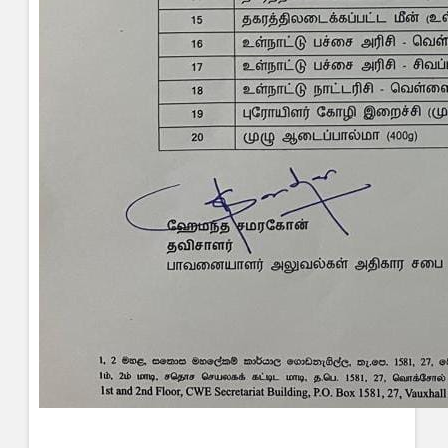
«
Start
Prev
1
2
3
4
5
6
7
8
9
10
Next
End