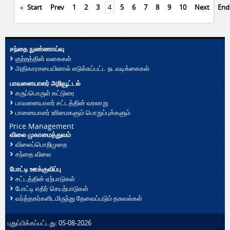
சந்தை நுண்ணாய்வு
குற்றத்தின் வகைகள்
அதிகாரசபையினால் எடுக்கப்பட்ட நடவடிக்கைகள்
பாவனையாளர் அறிவூட்டல்
கருப்பொருள் கட்டுரை
பாவனையாளர் சட்டத்தின் வரலாறு
பானையாளர் உரிமைகளும் பொறுப்புக்களும்
Price Management
விலை முகாமைத்துவம்
விலைப்பொறிமுறை
சந்தை விலை
போட்டி ஊக்குவிப்பு
சட்டத்தின் ஏற்பாடுகள்
போட்டி எதிர் செயற்பாடுகள்
வர்த்தகர்களிடமிருந்து தேவைப்படும் தகவல்கள்
புதுப்பிக்கப்பட்டது: 05-08-2026
காப்புரிமை © 2026 பாவனையாளர் அலுவல்கள் அதிகாரசபை. முழுப் பதிப்புரிமை
உடையது.
வடிவமைப்பு:
Pooranee Inspirations
.