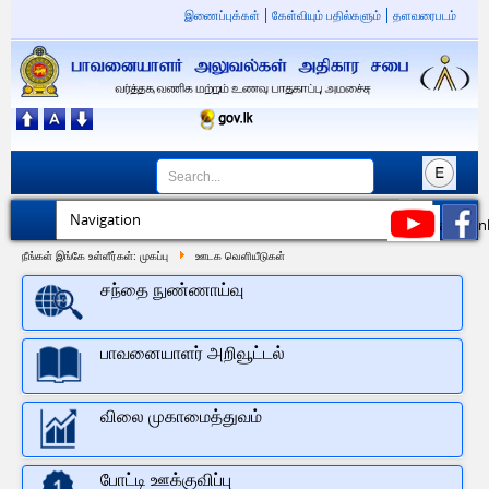
இணைப்புக்கள்
கேள்வியும் பதில்களும்
தளவரைபடம்
நீங்கள் இங்கே உள்ளீர்கள்:
முகப்பு
ஊடக வெளியீடுகள்
சந்தை நுண்ணாய்வு
பாவனையாளர் அறிவூட்டல்
30
Driver Vacancy at Consumer Affairs Authority
JUL
Apply Now: Driver Vacancy at Consumer Affairs Authority
விலை முகாமைத்துவம்
2026
Publishing Date: 31/07/2026 Closing Date: 12/08/2026 (on
or Before) For English Advertisement: Click here
(https://drive.google.com/file/d/1dyDEy8uFlJlHIypjsnyVsasypAItacFl/v
போட்டி ஊக்குவிப்பு