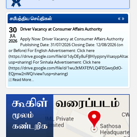
usp=sharing) For Sinhala Advertisement: Click here
(https://drive.google.com/file/d/1wu3tMXFEfVLQ4FEGwoj0dO-
EQjmw2nWQ/view?usp=sharing)
சமீபத்திய செய்திகள்
Read More...
29
Vacancies at Consumer Affairs Authority
APR
Publish Date : 20/04/2026 Closing Date : 03/05/2026 (On or
2026
Before) For English News Paper Notice සිංහල පුවත්පත්
දැන්වීම සඳහා தமிழ் செய்தித்தாள் அறிவிப்புக்கு
Read More...
Indicative Price (13-7-2026-to-19-7-2026)